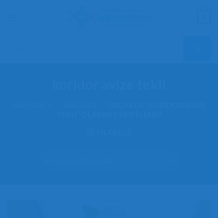
İçeriğe
0
atla
Ara:
koridor avize tekli
ANA SAYFA
/
MAĞAZA
/
ÜRÜNLER “KORIDOR AVIZE
TEKLI” OLARAK ETIKETLENDI
FILTRELE