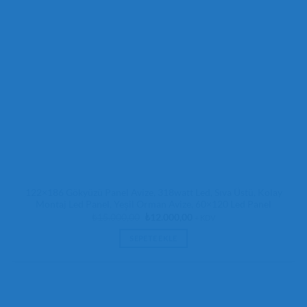
122×186 Gökyüzü Panel Avize, 318watt Led, Sıva Üstü, Kolay
Montaj Led Panel, Yeşil Orman Avize, 60×120 Led Panel
Orijinal
Şu
₺
15.000,00
₺
12.000,00
+ KDV
fiyat:
andaki
₺15.000,00.
fiyat:
SEPETE EKLE
₺12.000,00.