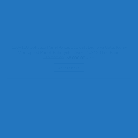
120×120 Gökyüzü Panel Avize, 212watt Led, Sıva Üstü, Kolay
Montaj Led Panel, Palmiyeler Avize, 60×120 Led Panel
Orijinal
Şu
₺
12.000,00
₺
8.000,00
+ KDV
fiyat:
andaki
₺12.000,00.
fiyat:
SEPETE EKLE
₺8.000,00.