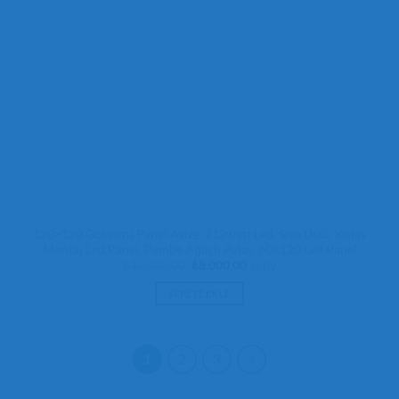
120×120 Gökyüzü Panel Avize, 212watt Led, Sıva Üstü, Kolay
Montaj Led Panel, Pembe Ağaçlı Avize, 60×120 Led Panel
Orijinal
Şu
₺
12.000,00
₺
8.000,00
+ KDV
fiyat:
andaki
₺12.000,00.
fiyat:
SEPETE EKLE
₺8.000,00.
1
2
3