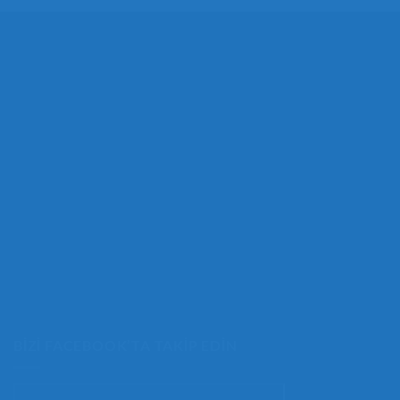
BIZI FACEBOOK’TA TAKIP EDIN