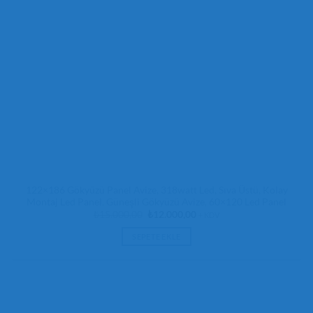
122×186 Gökyüzü Panel Avize, 318watt Led, Sıva Üstü, Kolay
Montaj Led Panel, Güneşli Gökyüzü Avize, 60×120 Led Panel
Orijinal
Şu
₺
15.000,00
₺
12.000,00
+ KDV
fiyat:
andaki
₺15.000,00.
fiyat:
SEPETE EKLE
₺12.000,00.