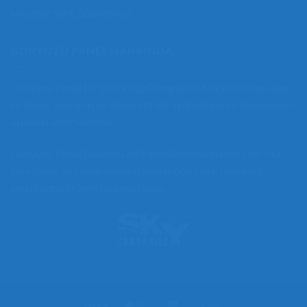
Mesafeli Satış Sözleşmesi
GÖKYÜZÜ PANEL HAKKINDA
Gökyüzü Panel
Bir
SkyGroupCompanies
Markası olup tavan
ve duvar alanların da
dekoratif led aydınlatma
ve dekorasyon
ürünleri üretmektedir.
Gökyüzü Panel
Desenli Led Panel
Aydınlatma’nın yanı sıra
yine duvar ve tavan dekorasyonlarında farklı
dekoratif
aydınlatma
ürünleri sunmaktadır.
Visa
MasterCard
Bankomat
Bank