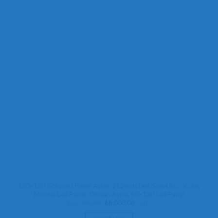
120×120 Gökyüzü Panel Avize, 212watt Led, Sıva Üstü, Kolay
Montaj Led Panel, Orman Avize, 60×120 Led Panel
Orijinal
Şu
₺
12.000,00
₺
8.000,00
+ KDV
fiyat:
andaki
₺12.000,00.
fiyat: