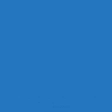
122×186 Gökyüzü Panel Avize, 318watt Led, Sıva Üstü, Kolay
Montaj Led Panel, Palmiyeler Avize, 60×120 Led Panel
Orijinal
Şu
₺
15.000,00
₺
12.000,00
+ KDV
fiyat:
andaki