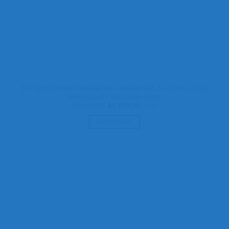
60×120 Gökyüzü Panel Avize, 106watt Led, Sıva Üstü, Kolay
Montaj Led Panel, Gece Avize
Orijinal
Şu
₺
6.000,00
₺
5.199,90
+ KDV
fiyat:
andaki
₺6.000,00.
fiyat:
SEPETE EKLE
₺5.199,90.