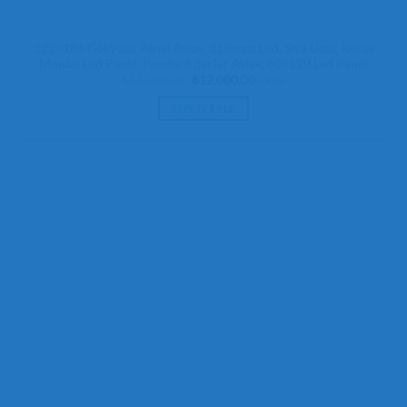
122×186 Gökyüzü Panel Avize, 318watt Led, Sıva Üstü, Kolay
Montaj Led Panel, Pembe Ağaçlar Avize, 60×120 Led Panel
Orijinal
Şu
₺
15.000,00
₺
12.000,00
+ KDV
fiyat:
andaki
₺15.000,00.
fiyat:
SEPETE EKLE
₺12.000,00.