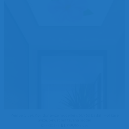
Pembe Çiçek Koridor avize modelleri, 60×60 baskılı Hol kare
avize, 54wat led tavana model
Orijinal
Şu
₺
2.000,00
₺
1.749,90
+ KDV
fiyat:
andaki