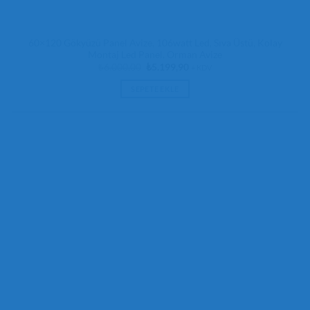
60×120 Gökyüzü Panel Avize, 106watt Led, Sıva Üstü, Kolay
Montaj Led Panel, Orman Avize
Orijinal
Şu
₺
6.000,00
₺
5.199,90
+ KDV
fiyat:
andaki
₺6.000,00.
fiyat:
SEPETE EKLE
₺5.199,90.