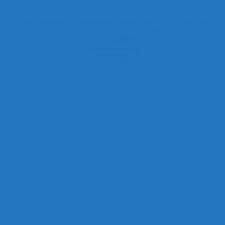
120×120 Gökyüzü Panel Avize, 212watt Led, Sıva Üstü, Kolay
Montaj Led Panel, Parlayan Güneş Avize, 60×120 Led Panel
Orijinal
Şu
₺
12.000,00
₺
8.000,00
+ KDV
fiyat:
andaki
₺12.000,00.
fiyat:
SEPETE EKLE
₺8.000,00.