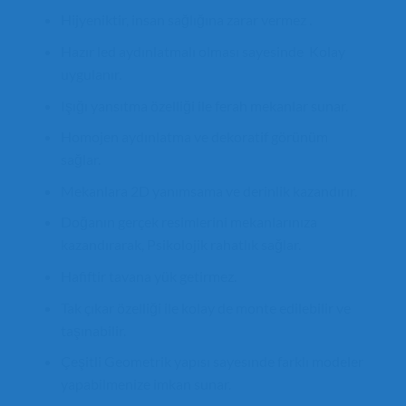
Hijyeniktir, insan sağlığına zarar vermez .
Hazır led aydınlatmalı olması sayesinde Kolay
uygulanır.
Işığı yansıtma özelliği ile ferah mekanlar sunar.
Homojen aydınlatma ve dekoratif görünüm
sağlar.
Mekanlara 2D yanımsama ve derinlik kazandırır.
Doğanın gerçek resimlerini mekanlarınıza
kazandırarak, Psikolojik rahatlık sağlar.
Hafiftir tavana yük getirmez.
Tak çıkar özelliği ile kolay de monte edilebilir ve
taşınabilir.
Çeşitli Geometrik yapısı sayesınde farklı modeler
yapabilmenize imkan sunar.