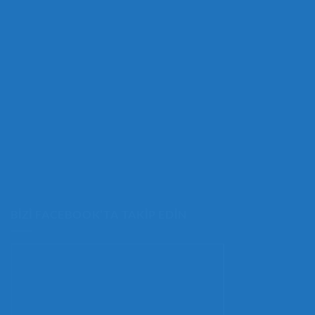
BIZI FACEBOOK’TA TAKIP EDIN