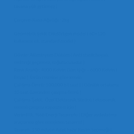
tavana yük getirmez )
Çerçeve-Kasa Ağırlığı : 2kg
Geometrik şekli: Dikdörtgen model ( 60×120
kullanımı sık, standard model )
Gövde: Alüminyum Döküm ( Anti statik boyalı,
elektriği geçirmez, soğutuculudur )
Renk Aralığı: 4000 Kelvin Gün Işığı – 6000 Kelvin (
Beyaz ) Ürün resmine göre kelvin
Çalışma Ömrü: 100.000 h ( saat ) ( Günlük ortalama
10 saat üzerinden çalışma ömrü )
Çalışma Şekli: Özel Elektronik Sürücü ( ekonomik
verimli çalışma kapasitesi için )
Verimlilik: %68 Enerji Tasarrufu ( Diğer aydınlatma
araçlarına göre enerjiden tasarruf )
Tasarım: 150 milyon Adet hazır Resim Seçeneği (