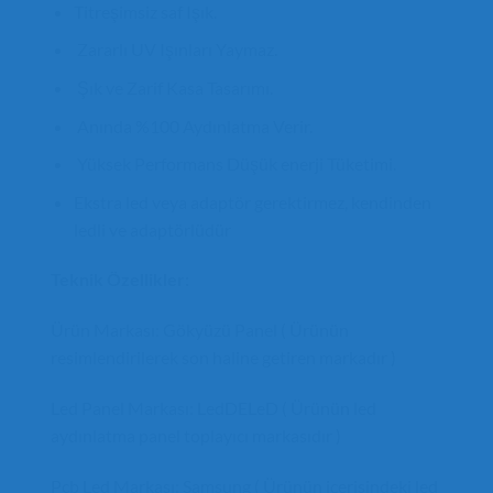
Titreşimsiz saf Işık.
Zararlı UV Işınları Yaymaz.
Şık ve Zarif Kasa Tasarımı.
Anında %100 Aydınlatma Verir.
Yüksek Performans Düşük enerji Tüketimi.
Ekstra led veya adaptör gerektirmez, kendinden
ledli ve adaptörlüdür
Teknik Özellikler:
Ürün Markası: Gökyüzü Panel ( Ürünün
resimlendirilerek son haline getiren markadır )
Led Panel Markası: LedDELeD ( Ürünün led
aydınlatma panel toplayıcı markasıdır )
Pcb Led Markası: Samsung ( Ürünün içerisindeki led