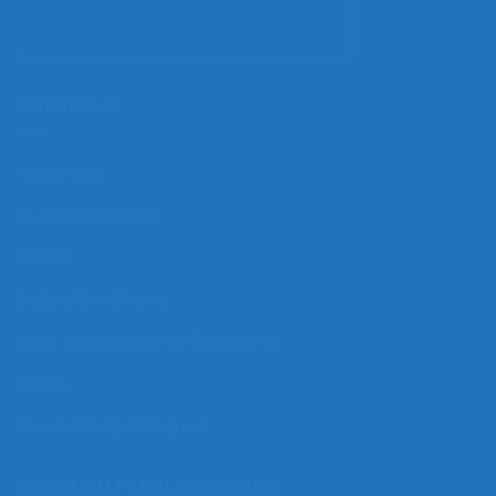
KURUMSAL
Hakkımızda
Kullanım Koşulları
K.V.K.K
Beğendiğim Ürünler
Diğer Markalarımız ve Ürünlerimiz
Bayilik
Mesafeli Satış Sözleşmesi
GÖKYÜZÜ PANEL HAKKINDA