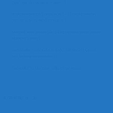
Özel resimler ve tasarımlarınız )
Baskı Modeli: UV ( ultra viole ) – ( Dijital baskıdır,
çıkmaz, solmaz, HD kalitededir )
Menşei: Yerli üretim ( PCB Led yapısı dışında üretim
Made in Turkey )
Sertifikalar: TUV, GS, CE, EMC, CB, RoSH ( Çeşitli
test ve belgelendirmeler )
Garanti: 2 Yıl ( bire bir değişim garantili )
İLGILI ÜRÜNLER