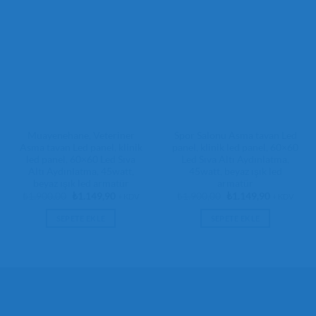
Muayenehane, Veteriner
Spor Salonu Asma tavan Led
Asma tavan Led panel, klinik
panel, klinik led panel, 60×60
led panel, 60×60 Led Sıva
Led Sıva Altı Aydınlatma,
Altı Aydınlatma, 45watt,
45watt, beyaz ışık led
beyaz ışık led armatür
armatür
Orijinal
Şu
Orijinal
Şu
₺
1.900,00
₺
1.149,90
₺
1.900,00
₺
1.149,90
+ KDV
+ KDV
fiyat:
andaki
fiyat:
andaki
₺1.900,00.
fiyat:
₺1.900,00.
fiyat:
SEPETE EKLE
SEPETE EKLE
₺1.149,90.
₺1.149,90.