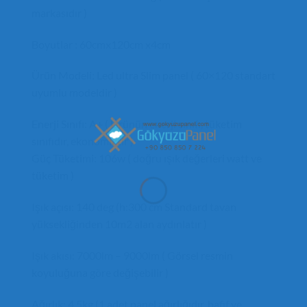
markasıdır )
Boyutlar : 60cmx120cm x4cm
Ürün Modeli: Led ultra Slim panel ( 60×120 standart
uyumlu modeldir )
Enerji Sınıfı: A+ ( Ürünün enerji sınıfı, tüketim
sınıfıdır, ekonomiktir )
Güç Tüketimi: 106w ( doğru ışık değerleri watt ve
tüketim )
Işık açısı: 140 deg (h:300 cm Standard tavan
yüksekliğinden 10m2 alan aydınlatır )
Işık akısı: 7000lm – 9000lm ( Görsel resmin
koyuluğuna göre değişebilir )
Ağırlık: 4.5kg (1 adet panel ağırlığıdır, hafif ve