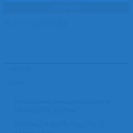
₺4.000,00.
SEPETE EKLE
AÇIKLAMA
EK BILGI
Taş Yünü Asma Tavan, Lay-on Sistem Sıva
Altı 60×120 Gökyüzü Panel
106watt Led, Kolay Montaj Led Panel (
Backlight )-(Slim)