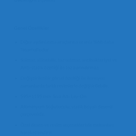
Genel Özellikler
Diğer aydınlatma araçlarına oranla %68 daha
Tasarrufludur.
Solmaz, silinebilir, toz tutmaz, antibakteriyel ve
Anti-statik özelliği ile toz barındırmaz.
Değiştirilebilir görsel özelliği ile ilerleyen
zamanlarda farklı resimlerle değiştirilebilir.
595×1195 mm Sıva Altı Lay-On
Alüminyum Soğutuculu, statik boyalı desenli
çerçevelidir.
Özel desen ve resim seçenekleriyle mekanları
hareketlendirir.