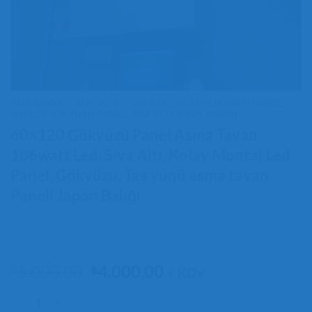
ANA SAYFA
/
MAĞAZA
/
60CMX120CM GÖKYÜZÜ PANEL
/
60X120 GÖKYÜZÜ PANEL SIVA ALTI-ASMA TAVAN
60×120 Gökyüzü Panel Asma Tavan,
106watt Led, Sıva Altı, Kolay Montaj Led
Panel, Gökyüzü, Taş yünü asma tavan
Paneli Japon Balığı
Orijinal
Şu
5.000,00
4.000,00
₺
₺
+ KDV
fiyat:
andaki
60x120 Gökyüzü Panel Asma Tavan, 106watt Led, Sıva Altı, Kolay Mont
₺5.000,00.
fiyat: