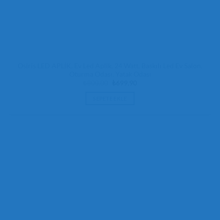
Osiris LED APLİK, Ev Led Aplik, 24 Watt, Baskılı Led Ev Salon,
Oturma Odası, Yatak Odası
Orijinal
Şu
₺
800,00
₺
699,90
fiyat:
andaki
₺800,00.
fiyat:
SEPETE EKLE
₺699,90.