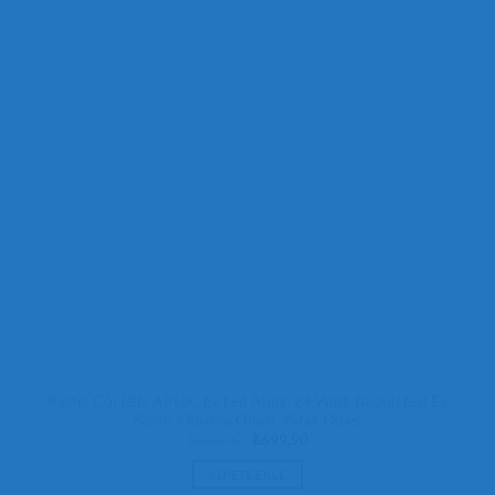
Pastel Çöl LED APLİK, Ev Led Aplik, 24 Watt, Baskılı Led Ev
Salon, Oturma Odası, Yatak Odası
Orijinal
Şu
₺
800,00
₺
699,90
fiyat:
andaki
₺800,00.
fiyat:
SEPETE EKLE
₺699,90.