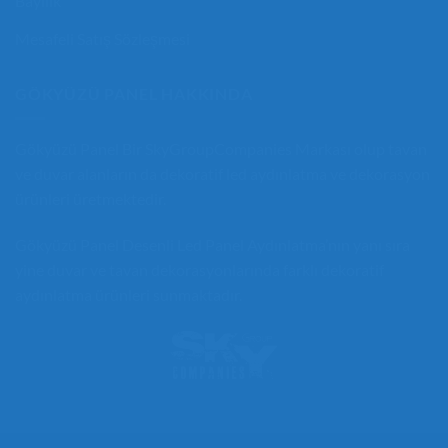
Bayilik
Mesafeli Satış Sözleşmesi
GÖKYÜZÜ PANEL HAKKINDA
Gökyüzü Panel
Bir
SkyGroupCompanies
Markası olup tavan
ve duvar alanların da
dekoratif led aydınlatma
ve dekorasyon
ürünleri üretmektedir.
Gökyüzü Panel
Desenli Led Panel
Aydınlatma’nın yanı sıra
yine duvar ve tavan dekorasyonlarında farklı
dekoratif
aydınlatma
ürünleri sunmaktadır.