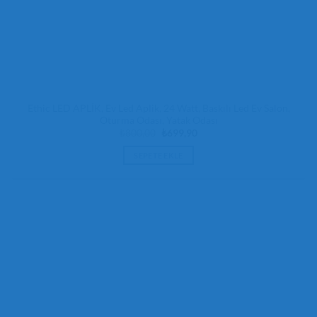
Ethic LED APLİK, Ev Led Aplik, 24 Watt, Baskılı Led Ev Salon,
Oturma Odası, Yatak Odası
Orijinal
Şu
₺
800,00
₺
699,90
fiyat:
andaki
₺800,00.
fiyat:
SEPETE EKLE
₺699,90.