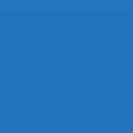
BIZI FACEBOOK’TA TAKIP EDIN