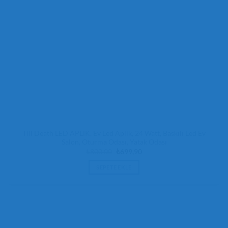
Till Death LED APLİK, Ev Led Aplik, 24 Watt, Baskılı Led Ev
Salon, Oturma Odası, Yatak Odası
Orijinal
Şu
₺
800,00
₺
699,90
fiyat:
andaki
₺800,00.
fiyat:
SEPETE EKLE
₺699,90.