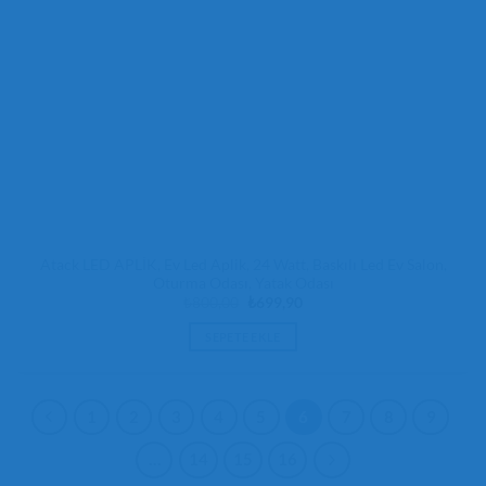
Atack LED APLİK, Ev Led Aplik, 24 Watt, Baskılı Led Ev Salon,
Oturma Odası, Yatak Odası
Orijinal
Şu
₺
800,00
₺
699,90
fiyat:
andaki
₺800,00.
fiyat:
SEPETE EKLE
₺699,90.
1
2
3
4
5
6
7
8
9
…
14
15
16