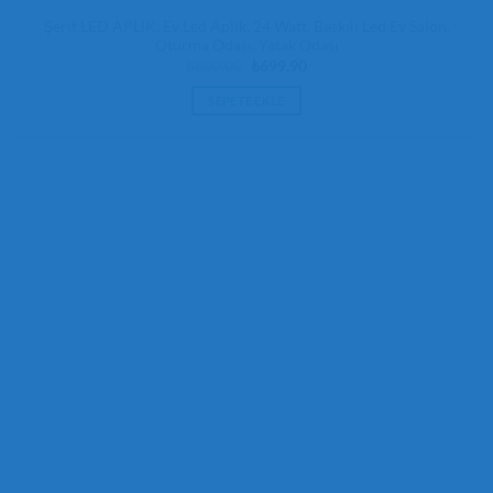
Şerif LED APLİK, Ev Led Aplik, 24 Watt, Baskılı Led Ev Salon,
Oturma Odası, Yatak Odası
Orijinal
Şu
₺
800,00
₺
699,90
fiyat:
andaki
₺800,00.
fiyat:
SEPETE EKLE
₺699,90.