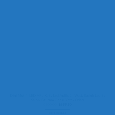
Dini Motifli LED APLİK, Ev Led Aplik, 24 Watt, Baskılı Led Ev
Salon, Oturma Odası, Yatak Odası
Orijinal
Şu
₺
800,00
₺
699,90
fiyat:
andaki
₺800,00.
fiyat:
SEPETE EKLE
₺699,90.