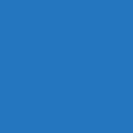
Rock N Roll LED APLİK, Ev Led Aplik, 24 Watt, Baskılı Led Ev
Salon, Oturma Odası, Yatak Odası
Orijinal
Şu
₺
800,00
₺
699,90
fiyat:
andaki
₺800,00.
fiyat:
SEPETE EKLE
₺699,90.