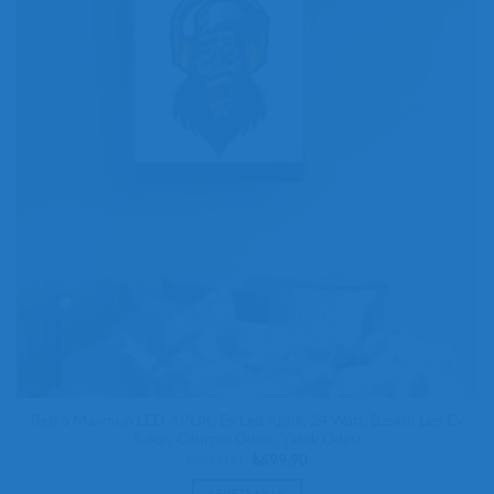
Retro Maymun LED APLİK, Ev Led Aplik, 24 Watt, Baskılı Led Ev
Salon, Oturma Odası, Yatak Odası
Orijinal
Şu
₺
800,00
₺
699,90
fiyat:
andaki
₺800,00.
fiyat:
SEPETE EKLE