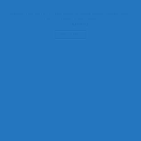
Kalpler LED APLİK, Ev Led Aplik, 24 Watt, Baskılı Led Ev Salon,
Oturma Odası, Yatak Odası
Orijinal
Şu
₺
800,00
₺
699,90
fiyat:
andaki
₺800,00.
fiyat:
SEPETE EKLE
₺699,90.