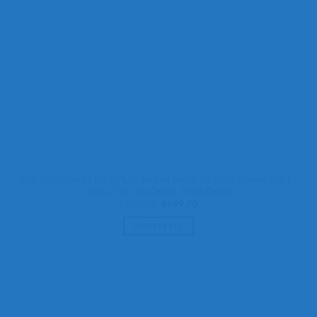
Retro Astronot LED APLİK, Ev Led Aplik, 24 Watt, Baskılı Led Ev
Salon, Oturma Odası, Yatak Odası
Orijinal
Şu
₺
800,00
₺
699,90
fiyat:
andaki
₺800,00.
fiyat:
SEPETE EKLE
₺699,90.