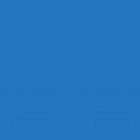
Asma Tavan Led Paneli, 60cm x
Asma Tavan Led Paneli, 60cm 
60cm, sıva altı led ışık, Uv baskı
60cm, sıva altı led ışık, Uv bas
vize, Kare ama tavan aydınlatma,
avize, Kare ama tavan aydınlat
is tavan ledi, Gökyüzü Panel 50W
ofis tavan ledi, Gökyüzü Panel 
desenli aydınlatma
desenli aydınlatma
Orijinal
Şu
Orijinal
Şu
₺
2.000,00
₺
1.499,90
₺
2.000,00
₺
1.749,90
+ KDV
+ KDV
fiyat:
andaki
fiyat:
andaki
₺2.000,00.
fiyat:
₺2.000,00.
fiyat:
SEPETE EKLE
SEPETE EKLE
₺1.499,90.
₺1.749