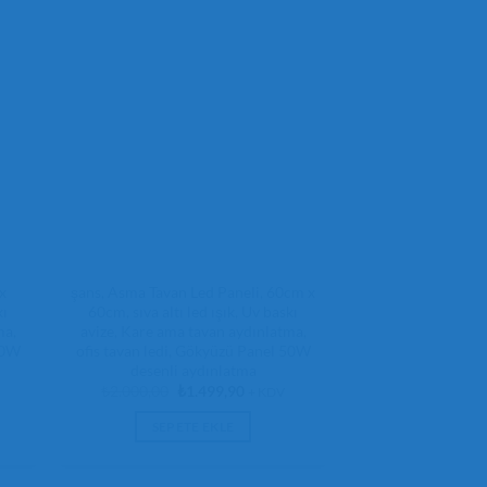
x
şans, Asma Tavan Led Paneli, 60cm x
kı
60cm, sıva altı led ışık, Uv baskı
ma,
avize, Kare ama tavan aydınlatma,
50W
ofis tavan ledi, Gökyüzü Panel 50W
desenli aydınlatma
Orijinal
Şu
₺
2.000,00
₺
1.499,90
+ KDV
fiyat:
andaki
₺2.000,00.
fiyat:
SEPETE EKLE
,90.
₺1.499,90.