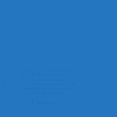
x
Desenli Asma Tavan Led Paneli,
kı
60cm x 60cm, sıva altı led ışık, Uv
ma,
baskı avize, Kare ama tavan
50W
aydınlatma, ofis tavan ledi, Gökyüzü
Panel 50W desenli aydınlatma
Orijinal
Şu
₺
2.000,00
₺
1.499,90
+ KDV
fiyat:
andaki
₺2.000,00.
fiyat:
SEPETE EKLE
,90.
₺1.499,90.