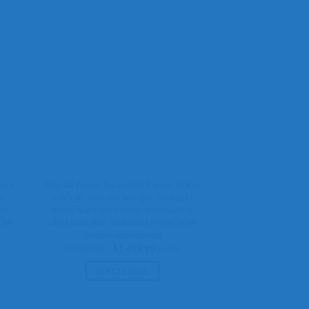
cm x
Bayrak Asma Tavan Led Paneli, 60cm
kı
x 60cm, sıva altı led ışık, Uv baskı
ma,
avize, Kare ama tavan aydınlatma,
50W
ofis tavan ledi, Gökyüzü Panel 50W
desenli aydınlatma
Orijinal
Şu
₺
2.000,00
₺
1.499,90
+ KDV
fiyat:
andaki
₺2.000,00.
fiyat:
SEPETE EKLE
,90.
₺1.499,90.