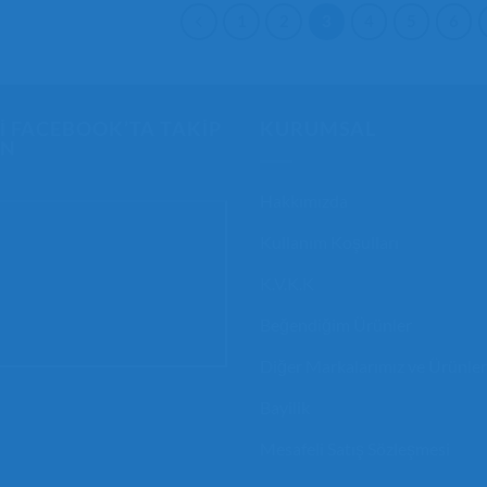
1
2
3
4
5
6
ZI FACEBOOK’TA TAKIP
KURUMSAL
IN
Hakkımızda
Kullanım Koşulları
K.V.K.K
Beğendiğim Ürünler
Diğer Markalarımız ve Ürünler
Bayilik
Mesafeli Satış Sözleşmesi