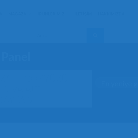
A
MAĞAZA
ÜRÜNLERIMIZ
İLETIŞIM
HAKKIMIZDA
Ara:
 Panel
ZA
/
GÖKYÜZÜ
SIVA ALTI
SAYFA 3