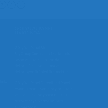
7
8
GÖKYÜZÜ PANEL
HAKKINDA
Gökyüzü Panel
Bir
SkyGroupCompanies
Markası olup
tavan ve duvar alanların da
dekoratif led aydınlatma
ve
dekorasyon ürünleri üretmektedir.
imiz
Gökyüzü Panel
Desenli Led Panel
Aydınlatma’nın yanı sıra yine duvar
ve tavan dekorasyonlarında farklı
dekoratif aydınlatma
ürünleri
sunmaktadır.