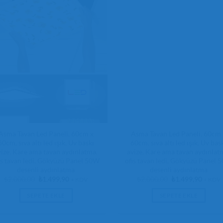
Asma Tavan Led Paneli, 60cm x
Asma Tavan Led Paneli, 60cm 
60cm, sıva altı led ışık, Uv baskı
60cm, sıva altı led ışık, Uv bas
vize, Kare ama tavan aydınlatma,
avize, Kare ama tavan aydınlat
is tavan ledi, Gökyüzü Panel 50W
ofis tavan ledi, Gökyüzü Panel 
desenli aydınlatma
desenli aydınlatma
Orijinal
Şu
Orijinal
Şu
₺
2.000,00
₺
1.499,90
₺
2.000,00
₺
1.499,90
+ KDV
+ KDV
fiyat:
andaki
fiyat:
andaki
₺2.000,00.
fiyat:
₺2.000,00.
fiyat:
SEPETE EKLE
SEPETE EKLE
₺1.499,90.
₺1.499