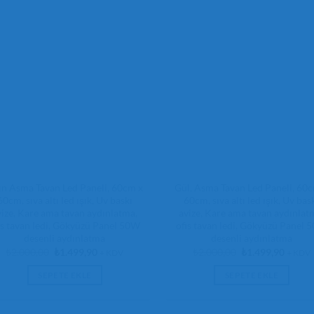
ın Asma Tavan Led Paneli, 60cm x
Gül, Asma Tavan Led Paneli, 60
60cm, sıva altı led ışık, Uv baskı
60cm, sıva altı led ışık, Uv bas
vize, Kare ama tavan aydınlatma,
avize, Kare ama tavan aydınlat
is tavan ledi, Gökyüzü Panel 50W
ofis tavan ledi, Gökyüzü Panel 
desenli aydınlatma
desenli aydınlatma
Orijinal
Şu
Orijinal
Şu
₺
2.000,00
₺
1.499,90
₺
2.000,00
₺
1.499,90
+ KDV
+ KDV
fiyat:
andaki
fiyat:
andaki
₺2.000,00.
fiyat:
₺2.000,00.
fiyat:
SEPETE EKLE
SEPETE EKLE
₺1.499,90.
₺1.499