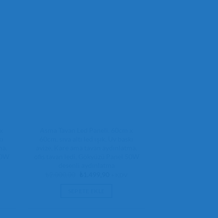
x
Asma Tavan Led Paneli, 60cm x
kı
60cm, sıva altı led ışık, Uv baskı
ma,
avize, Kare ama tavan aydınlatma,
50W
ofis tavan ledi, Gökyüzü Panel 50W
desenli aydınlatma
Orijinal
Şu
₺
2.000,00
₺
1.499,90
+ KDV
fiyat:
andaki
₺2.000,00.
fiyat:
SEPETE EKLE
,90.
₺1.499,90.