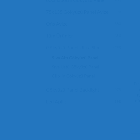
75x135 Gökyüzü Panel Avize
(21)
Ofis Avize
(330)
Tüm Ürünler
(481)
Gökyüzü Panel Ultra Slim
(479)
Sıva Altı Gökyüzü Panel
Sıva Üstü Gökyüzü Panel
Clip-in Gökyüzü Panel
Fır
Gökyüzü Panel Backlight
(497)
a
of
Led Aplik
(184)