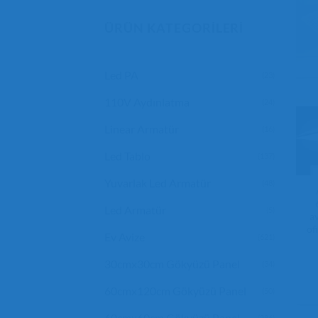
ÜRÜN KATEGORILERI
Led PA
(23)
110V Aydınlatma
(24)
Linear Armatür
(16)
Led Tablo
(137)
Yuvarlak Led Armatür
(48)
Led Armatür
(5)
a
of
Ev Avize
(621)
30cmx30cm Gökyüzü Panel
(34)
60cmx120cm Gökyüzü Panel
(50)
60cmx60cm Gökyüzü Panel
(286)