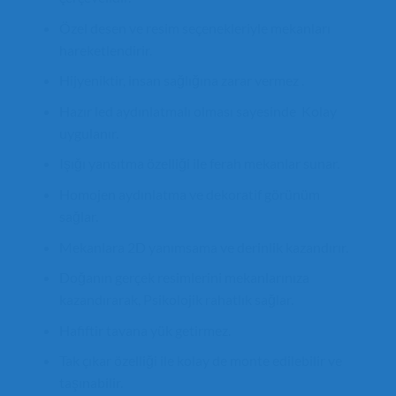
Özel desen ve resim seçenekleriyle mekanları
hareketlendirir.
Hijyeniktir, insan sağlığına zarar vermez .
Hazır led aydınlatmalı olması sayesinde Kolay
uygulanır.
Işığı yansıtma özelliği ile ferah mekanlar sunar.
Homojen aydınlatma ve dekoratif görünüm
sağlar.
Mekanlara 2D yanımsama ve derinlik kazandırır.
Doğanın gerçek resimlerini mekanlarınıza
kazandırarak, Psikolojik rahatlık sağlar.
Hafiftir tavana yük getirmez.
Tak çıkar özelliği ile kolay de monte edilebilir ve
taşınabilir.