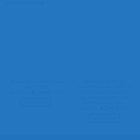
İLGILI ÜRÜNLER
30°cm Gökyüzü Panel ( Sıva
Gökyüzü Panel Sıva Altı
Altı – Slim )
60×60 ( BackLight ) Gökyüzü
Çiçekli panel, Asma tavan
Orijinal
Şu
₺
1.700,00
₺
1.299,90
+ KDV
fiyat:
andaki
led panel, Taş yünü asma
₺1.700,00.
fiyat:
tavan led, led armatür,
SEPETE EKLE
₺1.299,90.
Orijinal
Şu
₺
1.900,00
₺
1.399,90
+ KDV
fiyat:
andaki
₺1.900,00.
fiyat:
SEPETE EKLE
₺1.399,90.