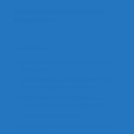
106watt Led, Kolay Montaj Led Panel (
Backlight )-(Slim)
Genel Özellikler
Diğer aydınlatma araçlarına oranla %68 daha
Tasarrufludur.
Solmaz, silinebilir, toz tutmaz, antibakteriyel ve
Anti-statik özelliği ile toz barındırmaz.
Değiştirilebilir görsel özelliği ile ilerleyen
zamanlarda farklı resimlerle değiştirilebilir.
595×1195 mm Sıva Altı Lay-On
Alüminyum Soğutuculu, statik boyalı desenli
çerçevelidir.