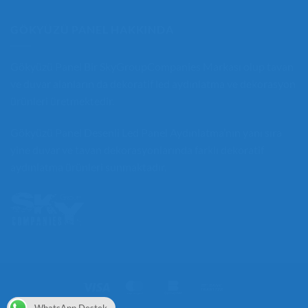
GÖKYÜZÜ PANEL HAKKINDA
Gökyüzü Panel
Bir
SkyGroupCompanies
Markası olup tavan
ve duvar alanların da
dekoratif led aydınlatma
ve dekorasyon
ürünleri üretmektedir.
Gökyüzü Panel
Desenli Led Panel
Aydınlatma’nın yanı sıra
yine duvar ve tavan dekorasyonlarında farklı
dekoratif
aydınlatma
ürünleri sunmaktadır.
Visa
MasterCard
Bankomat
Bank
Transfer