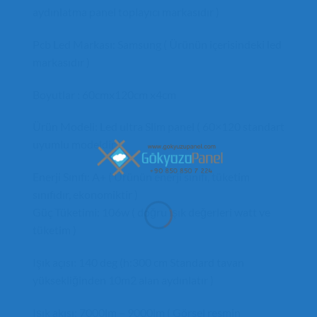
aydınlatma panel toplayıcı markasıdır )
Pcb Led Markası: Samsung ( Ürünün içerisindeki led
markasıdır )
Boyutlar : 60cmx120cm x4cm
Ürün Modeli: Led ultra Slim panel ( 60×120 standart
uyumlu modeldir )
Enerji Sınıfı: A+ ( Ürünün enerji sınıfı, tüketim
sınıfıdır, ekonomiktir )
Güç Tüketimi: 106w ( doğru ışık değerleri watt ve
tüketim )
Işık açısı: 140 deg (h:300 cm Standard tavan
yüksekliğinden 10m2 alan aydınlatır )
Işık akısı: 7000lm – 9000lm ( Görsel resmin