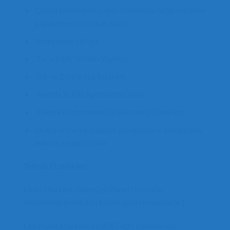
Çeşitli Geometrik yapısı sayesınde farklı modeler
yapabilmenize imkan sunar.
Titreşimsiz saf Işık.
Zararlı UV Işınları Yaymaz.
Şık ve Zarif Kasa Tasarımı.
Anında %100 Aydınlatma Verir.
Yüksek Performans Düşük enerji Tüketimi.
Ekstra led veya adaptör gerektirmez, kendinden
ledli ve adaptörlüdür
Teknik Özellikler:
Ürün Markası: Gökyüzü Panel ( Ürünün
resimlendirilerek son haline getiren markadır )
Led Panel Markası: LedDELeD ( Ürünün led