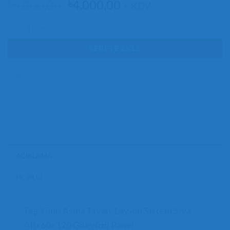
Orijinal
Şu
5.000,00
4.000,00
₺
₺
+ KDV
fiyat:
andaki
60x120 Gökyüzü Panel Asma Tavan, 106watt Led, Sıva Altı, Kolay Mont
₺5.000,00.
fiyat:
₺4.000,00.
SEPETE EKLE
AÇIKLAMA
EK BILGI
Taş Yünü Asma Tavan, Lay-on Sistem Sıva
Altı 60×120 Gökyüzü Panel