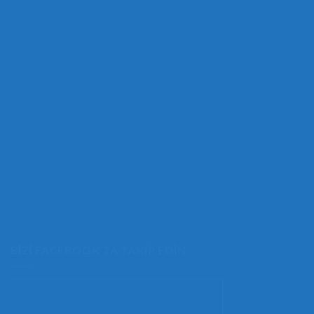
BIZI FACEBOOK’TA TAKIP EDIN