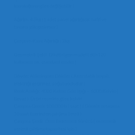
koyuluğuna göre değişebilir )
Ağırlık: 4.5kg (1 adet panel ağırlığıdır, hafif ve
tavana yük getirmez )
Çerçeve-Kasa Ağırlığı : 2kg
Geometrik şekli: Dikdörtgen model ( 60×120
kullanımı sık, standard model )
Gövde: Alüminyum Döküm ( Anti statik boyalı,
elektriği geçirmez, soğutuculudur )
Renk Aralığı: 4000 Kelvin Gün Işığı – 6000 Kelvin (
Beyaz ) Ürün resmine göre kelvin
Çalışma Ömrü: 100.000 h ( saat ) ( Günlük ortalama
10 saat üzerinden çalışma ömrü )
Çalışma Şekli: Özel Elektronik Sürücü ( ekonomik
verimli çalışma kapasitesi için )